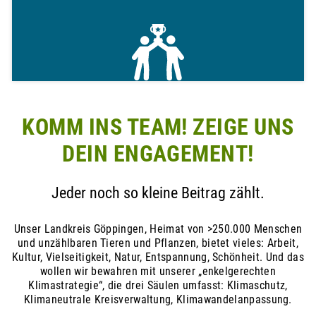
du
eine
Auswahl
an
erfrischenden
Speisen
und
Getränken,
die
KOMM INS TEAM! ZEIGE UNS
die
Sommerhitze
DEIN ENGAGEMENT!
erträglicher
machen.
Jeder noch so kleine Beitrag zählt.
Zu den Sommer-Rezepten
Unser Landkreis Göppingen, Heimat von >250.000 Menschen
und unzählbaren Tieren und Pflanzen, bietet vieles: Arbeit,
Kultur, Vielseitigkeit, Natur, Entspannung, Schönheit. Und das
wollen wir bewahren mit unserer „enkelgerechten
Klimastrategie“, die drei Säulen umfasst: Klimaschutz,
Klimaneutrale Kreisverwaltung, Klimawandelanpassung.