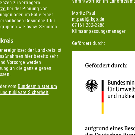
Verantwortlich im Landratsamt 
enzen zu verringern.
tze
bei der Planung von
Moritz Paul
ungen oder, im Falle einer
m.paul@lkgp.de
persönlichen Gesundheit für
07161 202-2288
sgruppen wie bspw. Senioren.
Klimaanpassungsmanager
kreis
Gefördert durch:
nereignisse: der Landkreis ist
aßnahmen hier bereits sehr
 und Vorsorge werden
sung an die ganz eigenen
issen.
elder vom
Bundesministerium
 und nukleare Sicherheit
.