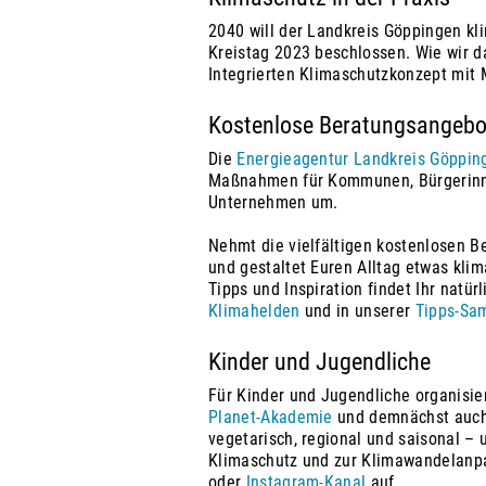
2040 will der Landkreis Göppingen kli
Kreistag 2023 beschlossen. Wie wir da
Integrierten Klimaschutzkonzept mi
Kostenlose Beratungsangebo
Die
Energieagentur Landkreis Göppi
Maßnahmen für Kommunen, Bürgerinne
Unternehmen um.
Nehmt die vielfältigen kostenlosen 
und gestaltet Euren Alltag etwas klim
Tipps und Inspiration findet Ihr natür
Klimahelden
und in unserer
Tipps-Sa
Kinder und Jugendliche
Für Kinder und Jugendliche organisie
Planet-Akademie
und demnächst auch 
vegetarisch, regional und saisonal –
Klimaschutz und zur Klimawandelanp
oder
Instagram-Kanal
auf.