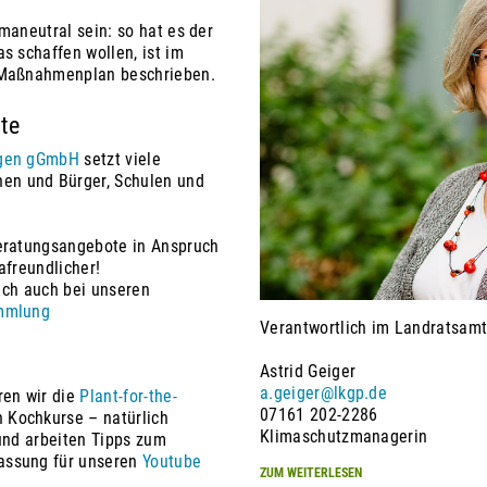
maneutral sein: so hat es der
s schaffen wollen, ist im
t Maßnahmenplan beschrieben.
te
ngen gGmbH
setzt viele
n und Bürger, Schulen und
Beratungsangebote in Anspruch
afreundlicher!
lich auch bei unseren
mmlung
Verantwortlich im Landratsamt 
Astrid Geiger
a.geiger@lkgp.de
ren wir die
Plant-for-the-
07161 202-2286
Kochkurse – natürlich
Klimaschutzmanagerin
 und arbeiten Tipps zum
assung für unseren
Youtube
ZUM WEITERLESEN