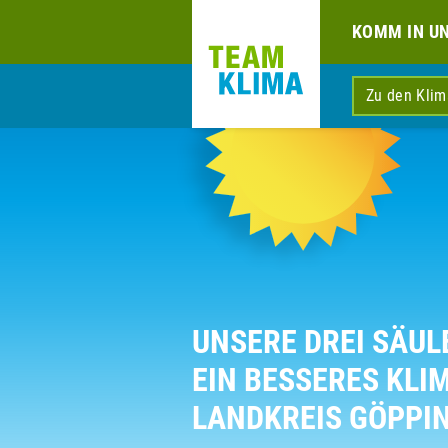
KOMM IN U
Zu den Kli
UNSERE DREI SÄUL
EIN BESSERES KLI
LANDKREIS GÖPPI