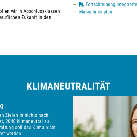
Fortschreibung Integriert
llen wir in Abschlussklassen
Maßnahmenplan
eruflichen Zukunft in den
KLIMANEUTRALITÄT
ng
en Zielen in nichts nach:
et, 2040 klimaneutral zu
waltung soll das Klima nicht
tet werden.