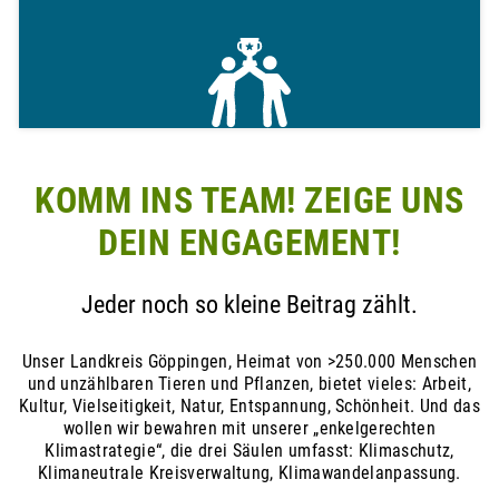
du
eine
Auswahl
an
erfrischenden
Speisen
und
Getränken,
die
KOMM INS TEAM! ZEIGE UNS
die
Sommerhitze
DEIN ENGAGEMENT!
erträglicher
machen.
Jeder noch so kleine Beitrag zählt.
Zu den Sommer-Rezepten
Unser Landkreis Göppingen, Heimat von >250.000 Menschen
und unzählbaren Tieren und Pflanzen, bietet vieles: Arbeit,
Kultur, Vielseitigkeit, Natur, Entspannung, Schönheit. Und das
wollen wir bewahren mit unserer „enkelgerechten
Klimastrategie“, die drei Säulen umfasst: Klimaschutz,
Klimaneutrale Kreisverwaltung, Klimawandelanpassung.