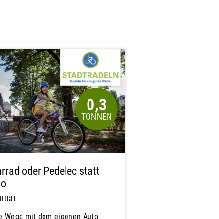
0,3
rrad oder Pedelec statt
to
lität
le Wege mit dem eigenen Auto