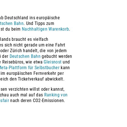
ab Deutschland ins europäische
tschen Bahn
. Und Tipps zum
est du beim
Nachhaltigen Warenkorb
.
lands braucht es vielfach
es sich nicht gerade um eine Fahrt
der Zürich handelt, die von jedem
i der
Deutschen Bahn
gebucht werden
te Reisebüros, wie etwa
Gleisnost
und
eta-Plattform für Selbstbucher
kann
e im europäischen Fernverkehr per
eich den Ticketverkauf abwickelt.
sen verzichten willst oder kannst,
schau auch mal auf das
Ranking von
sfair
nach deren CO2-Emissionen.