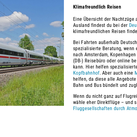
Klimafreundlich Reisen
Eine Übersicht der Nachtzüge 
Ausland findest du bei der
Deu
klimafreundlichen Reisen find
Bei Fahrten außerhalb Deutsch
spezialisierte Beratung, wenn 
nach Amsterdam, Kopenhagen o
(DB-) Reisebüro oder online be
kann. Hier helfen spezialisier
Kopfbahnhof
. Aber auch eine
M
helfen, da diese alle Angebot
Bahn und Bus bündelt und zugl
Wenn du nicht ganz auf Flugrei
wähle eher Direktflüge – und 
Fluggesellschaften durch Atmo