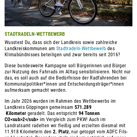
STADTRADELN-WETTBEWERB
Wusstest Du, dass sich der Landkreis sowie zahlreiche
Landkreiskommunen am
Stadtradeln-Wettbewerb
des
Klimabündnisses beteiligen und zwar bereits seit 2016?
Diese bundesweite Kampagne soll Bürgerinnen und Bürger
zur Nutzung des Fahrrads im Alltag sensibilisieren. Nicht nur
das, es soll auch auf die Bedürfnisse der Radfahrenden bei
Kommunalpolitiker*innen und Entscheidungsträger*innen
aufmerksam gemacht werden.
Im Jahr 2026 wurden im Rahmen des Wettbewerbs im
Landkreis Göppingen gemeinsam
571.289
Kilometer
geradelt. Das entspricht
94 Tonnen
CO
<sub>2</sub>
im Vergleich zum PKW! Auch im
Landratsamt radelten wir fleißig und erzielten diesmal mit
11.918 Kilometern den
2. Platz
, nur getoppt vom ADFC Fils-