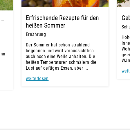
Erfrischende Rezepte für den
Ge
 –
heißen Sommer
Schu
Ernährung
Hoh
Inn
Der Sommer hat schon strahlend
n
Wohl
begonnen und wird voraussichtlich
enn
gee
auch noch eine Weile anhalten. Die
Wär
heißen Temperaturen schmälern die
Lust auf deftiges Essen, aber ...
weit
weiterlesen