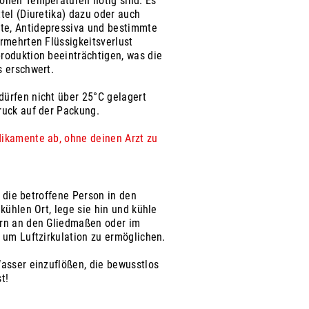
ohen Temperaturen nötig sind. Es
tel (Diuretika) dazu oder auch
e, Antidepressiva und bestimmte
rmehrten Flüssigkeitsverlust
roduktion beeinträchtigen, was die
s erschwert.
ürfen nicht über 25°C gelagert
ruck auf der Packung.
ikamente ab, ohne deinen Arzt zu
ge die betroffene Person in den
kühlen Ort, lege sie hin und kühle
ern an den Gliedmaßen oder im
 um Luftzirkulation zu ermöglichen.
Wasser einzuflößen, die bewusstlos
t!