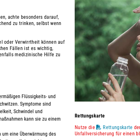
en, achte besonders darauf,
hend zu trinken, selbst wenn
l oder Verwirrtheit können auf
hen Fällen ist es wichtig,
nfalls medizinische Hilfe zu
ermäßigen Flüssigkeits- und
 Schwitzen. Symptome sind
lkeit, Schwindel und
Rettungskarte
maßnahmen kann sie zu einem
Nutze die
Rettungskarte
der
Unfallversicherung für einen bl
ch um eine Überwärmung des