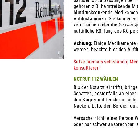
darüber, ob Anpassungen bei h
gehören z.B. harntreibende Mit
blutdrucksenkende Medikament
Antihistaminika. Sie können ve
verursachen oder die Schweißp
natürliche Kühlung des Körper
Achtung:
Einige Medikamente d
werden, beachte hier den Aufd
Setze niemals selbständig Med
konsultieren!
NOTRUF 112 WÄHLEN
Bis der Notarzt eintrifft, brin
Schatten, bestenfalls an einen 
den Körper mit feuchten Tüch
Nacken. Lüfte den Bereich gut,
Versuche nicht, einer Person 
oder nur schwer ansprechbar is