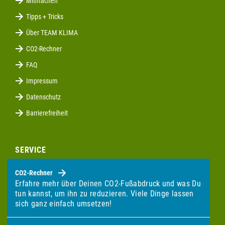
Mitmachen
Tipps + Tricks
Über TEAM KLIMA
CO2-Rechner
FAQ
Impressum
Datenschutz
Barrierefreiheit
SERVICE
CO2-Rechner
Erfahre mehr über Deinen CO2-Fußabdruck und was Du
tun kannst, um ihn zu reduzieren. Viele Dinge lassen
sich ganz einfach umsetzen!