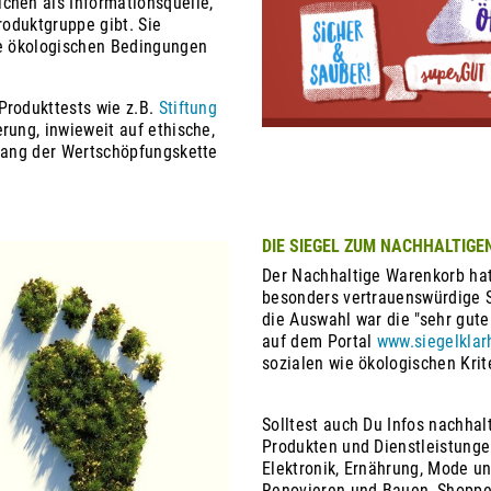
chen als Informationsquelle,
roduktgruppe gibt. Sie
ie ökologischen Bedingungen
Produkttests wie z.B.
Stiftung
rung, inwieweit auf ethische,
tlang der Wertschöpfungskette
DIE SIEGEL ZUM NACHHALTIG
Der Nachhaltige Warenkorb hat
besonders vertrauenswürdige S
die Auswahl war die "sehr gute
auf dem Portal
www.siegelklar
sozialen wie ökologischen Krit
Solltest auch Du Infos nachha
Produkten und Dienstleistunge
Elektronik, Ernährung, Mode un
Renovieren und Bauen, Shoppen