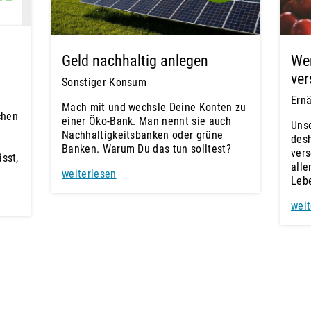
Geld nachhaltig anlegen
Wen
ve
Sonstiger Konsum
Ern
Mach mit und wechsle Deine Konten zu
chen
einer Öko-Bank. Man nennt sie auch
Uns
Nachhaltigkeitsbanken oder grüne
desh
Banken. Warum Du das tun solltest?
vers
ässt,
alle
weiterlesen
Lebe
weit