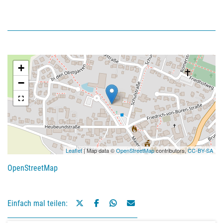
+
−
Leaflet
| Map data ©
OpenStreetMap
contributors,
CC-BY-SA
OpenStreetMap
Einfach mal teilen: