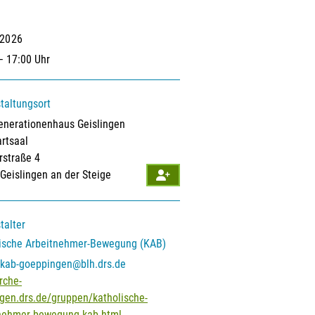
.2026
– 17:00 Uhr
taltungsort
nerationenhaus Geislingen
rtsaal
erstraße 4
Geislingen an der Steige
talter
ische Arbeitnehmer-Bewegung (KAB)
kab-goeppingen@blh.drs.de
rche-
ngen.drs.de/gruppen/katholische-
nehmer-bewegung-kab.html