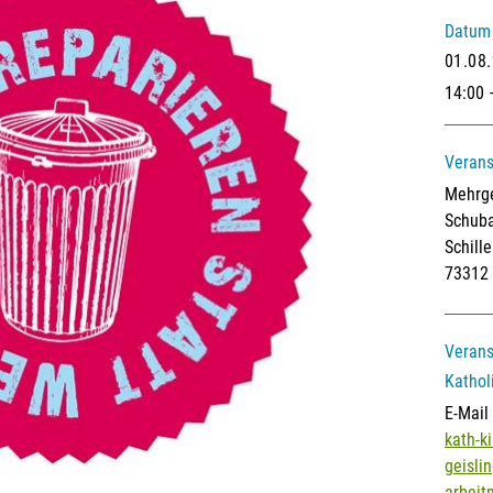
Datum
01.08
14:00 
Verans
Mehrge
Schuba
Schill
73312 
Verans
Kathol
E-Mail
kath-ki
geisli
arbeit