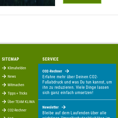
SITEMAP
SERVICE
Klimahelden
CO2-Rechner
News
Erfahre mehr über Deinen CO2-
Fußabdruck und was Du tun kannst, um
Mitmachen
ihn zu reduzieren. Viele Dinge lassen
sich ganz einfach umsetzen!
Tipps + Tricks
Über TEAM KLIMA
Newsletter
CO2-Rechner
Bleibe auf dem Laufenden über alle