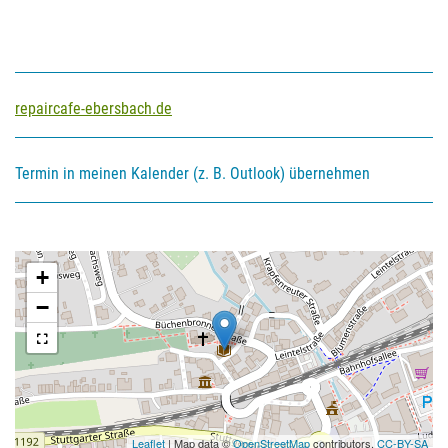
repaircafe-ebersbach.de
Termin in meinen Kalender (z. B. Outlook) übernehmen
+
−
Leaflet
| Map data ©
OpenStreetMap
contributors,
CC-BY-SA