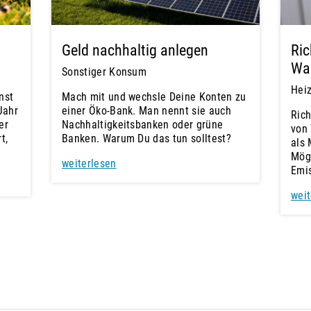
Geld nachhaltig anlegen
Ric
Wa
Sonstiger Konsum
Hei
nst
Mach mit und wechsle Deine Konten zu
Jahr
einer Öko-Bank. Man nennt sie auch
Rich
er
Nachhaltigkeitsbanken oder grüne
von 
t,
Banken. Warum Du das tun solltest?
als 
Mögl
weiterlesen
Emi
weit