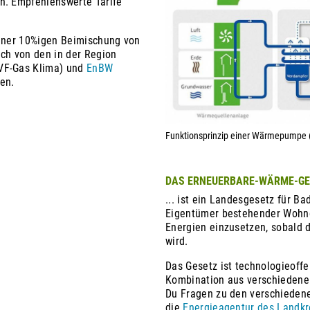
h. Empfehlenswerte Tarife
einer 10%igen Beimischung von
uch von den in der Region
VF-Gas Klima) und
EnBW
en.
Funktionsprinzip einer Wärmepumpe
DAS ERNEUERBARE-WÄRME-GE
... ist ein Landesgesetz für B
Eigentümer bestehender Wohn
Energien einzusetzen, sobald 
wird.
Das Gesetz ist technologieoff
Kombination aus verschiedene
Du Fragen zu den verschiedenen
die
Energieagentur des Landkr