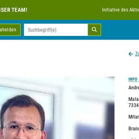
NSER TEAM!
Initiative des Ak
mahelden
Z
INFO
Andr
Mala
7334
Mitar
Bran