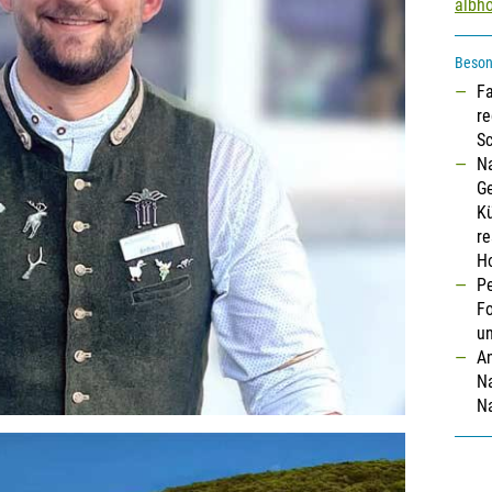
albh
Beson
Fa
re
S
Na
G
Kü
r
Ho
Pe
Fo
u
An
Na
Na