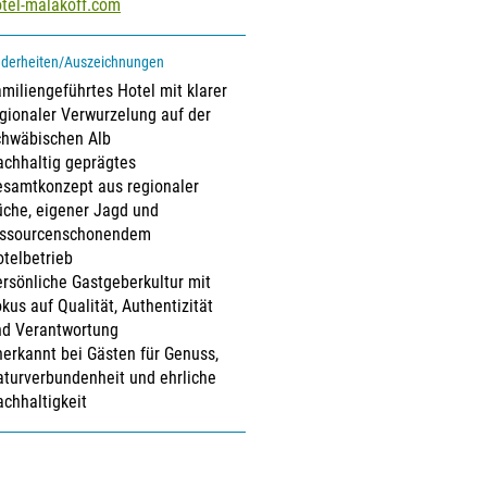
otel-malakoff.com
derheiten/Auszeichnungen
miliengeführtes Hotel mit klarer
gionaler Verwurzelung auf der
chwäbischen Alb
chhaltig geprägtes
esamtkonzept aus regionaler
che, eigener Jagd und
essourcenschonendem
telbetrieb
rsönliche Gastgeberkultur mit
kus auf Qualität, Authentizität
nd Verantwortung
erkannt bei Gästen für Genuss,
turverbundenheit und ehrliche
chhaltigkeit