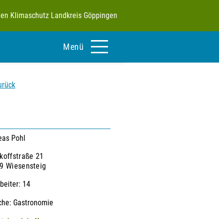
tiven Klimaschutz Landkreis Göppingen
Menü
urück
eas Pohl
koffstraße 21
9 Wiesensteig
beiter
14
che
Gastronomie