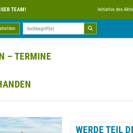
NSER TEAM!
Initiative des Ak
mahelden
N – TERMINE
RHANDEN
WERDE TEIL D