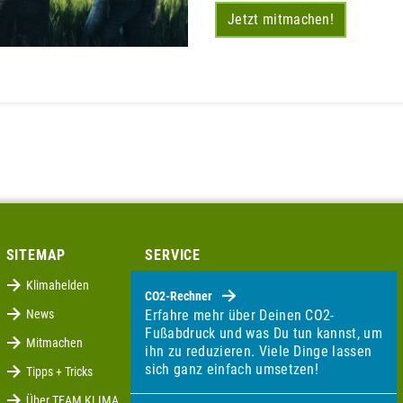
Jetzt mitmachen!
SITEMAP
SERVICE
Klimahelden
CO2-Rechner
News
Erfahre mehr über Deinen CO2-
Fußabdruck und was Du tun kannst, um
Mitmachen
ihn zu reduzieren. Viele Dinge lassen
sich ganz einfach umsetzen!
Tipps + Tricks
Über TEAM KLIMA