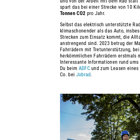
und von der Arbeit mit dem Rad statt
spart das bei einer Strecke von 10 Ki
Tonnen
CO2
pro Jahr.
Selbst das elektrisch unterstützte Ra
klimaschonender als das Auto, insbes
Strecken zum Einsatz kommt, die Allt
anstrengend sind. 2023 betrug der Ma
Fahrrädern mit Tretunterstützung, b
herkömmlichen Fahrrädern erstmals me
Interessante Informationen rund ums 
Du beim
ADFC
und zum Leasen eines 
Co. bei
Jobrad
.