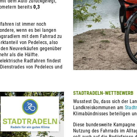
 mit dem Auto zurückgelegt,
lometern bereits
0,3
dfahren ist immer noch
ondere, wenn es bei langen
agsradlern mit dem Fahrrad zu
rktanteil von Pedelecs, also
ei den Neuverkäufen gegenüber
hr als die Hälfte.
elektrische Radfahren findest
Dienstrades von Pedelecs und
STADTRADELN-WETTBEWERB
Wusstest Du, dass sich der Lan
Landkreiskommunen am
Stadt
Klimabündnisses beteiligen un
Diese bundesweite Kampagne s
Nutzung des Fahrrads im Alltag
soll auch auf die Bedürfnisse 