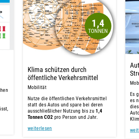
1,4
Aut
Klima schützen durch
Str
öffentliche Verkehrsmittel
Mobi
Mobilität
chen
Es g
Nutze die öffentlichen Verkehrsmittel
es n
statt des Autos und spare bei deren
dies
ässt,
ausschließlicher Nutzung bis zu
1,4
Auto
Tonnen CO2
pro Person und Jahr.
Klim
weiterlesen
weit