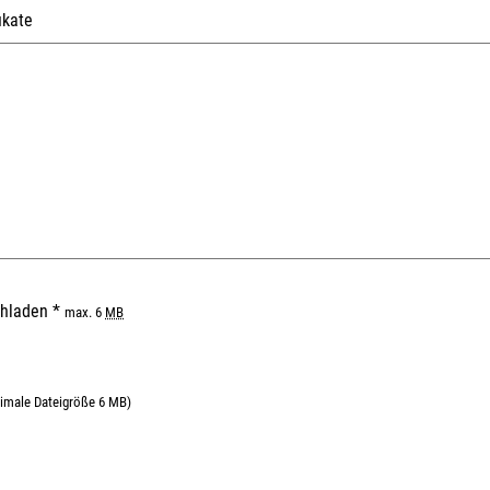
ikate
ochladen
*
max. 6
MB
aximale Dateigröße 6 MB)