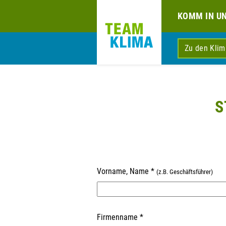
KOMM IN U
Zu den Kli
S
Vorname, Name
*
(z.B. Geschäftsführer)
Firmenname
*