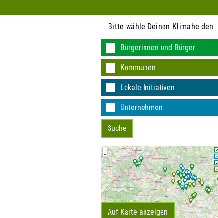
Bitte wähle Deinen Klimahelden
Bürgerinnen und Bürger
KEINE DATEN VO
Kommunen
Lokale Initiativen
Unternehmen
Auf Karte anzeigen