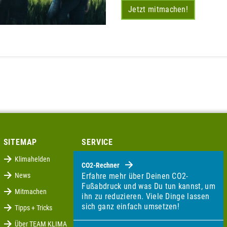
Jetzt mitmachen!
SITEMAP
SERVICE
Klimahelden
CO2-Rechner
News
Erfahre mehr über Deinen CO2-
Fußabdruck und was Du tun kannst, um
Mitmachen
ihn zu reduzieren. Viele Dinge lassen
sich ganz einfach umsetzen!
Tipps + Tricks
Über TEAM KLIMA