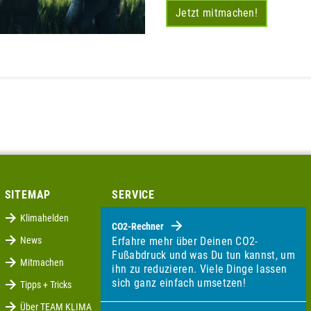
Jetzt mitmachen!
SITEMAP
SERVICE
Klimahelden
CO2-Rechner
News
Erfahre mehr über Deinen CO2-
Fußabdruck und was Du tun kannst, um
Mitmachen
ihn zu reduzieren. Viele Dinge lassen
sich ganz einfach umsetzen!
Tipps + Tricks
Über TEAM KLIMA