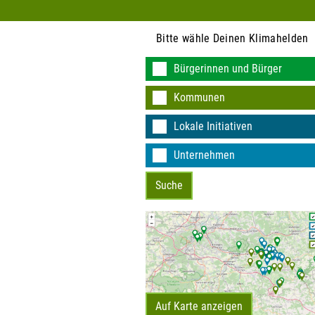
Bitte wähle Deinen Klimahelden
Bürgerinnen und Bürger
KEINE DATEN VO
Kommunen
Lokale Initiativen
Unternehmen
Auf Karte anzeigen