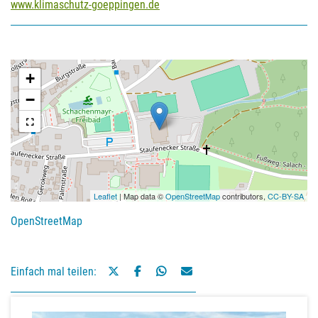
www.klimaschutz-goeppingen.de
+
−
Leaflet
| Map data ©
OpenStreetMap
contributors,
CC-BY-SA
OpenStreetMap
Einfach mal teilen: