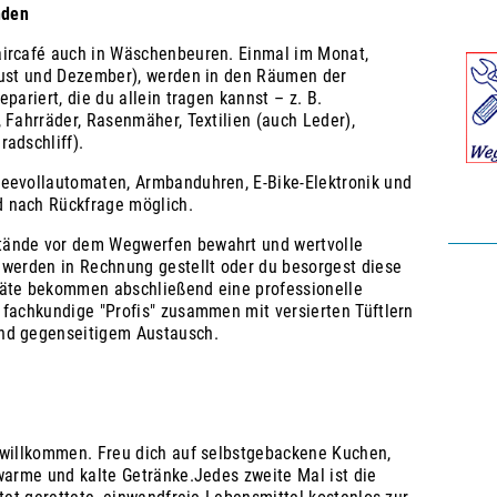
nden
aircafé auch in Wäschenbeuren. Einmal im Monat,
gust und Dezember), werden in den Räumen der
pariert, die du allein tragen kannst – z. B.
 Fahrräder, Rasenmäher, Textilien (auch Leder),
adschliff).
feevollautomaten, Armbanduhren, E-Bike-Elektronik und
 nach Rückfrage möglich.
tände vor dem Wegwerfen bewahrt und wertvolle
 werden in Rechnung gestellt oder du besorgest diese
räte bekommen abschließend eine professionelle
 fachkundige "Profis" zusammen mit versierten Tüftlern
nd gegenseitigem Austausch.
 willkommen. Freu dich auf selbstgebackene Kuchen,
 warme und kalte Getränke.Jedes zweite Mal ist die