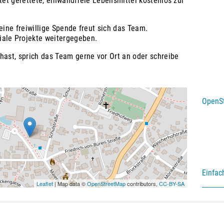
etet gerettete, einwandfreie Lebensmittel kostenlos zur
eine freiwillige Spende freut sich das Team.
iale Projekte weitergegeben.
hast, sprich das Team gerne vor Ort an oder schreibe
OpenS
Einfac
Leaflet
| Map data ©
OpenStreetMap
contributors,
CC-BY-SA