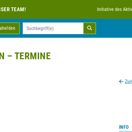
NSER TEAM!
Initiative des Ak
mahelden
N – TERMINE
Zur
INFO