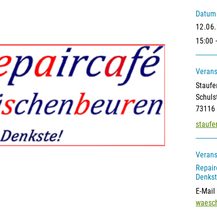
Datum
12.06
15:00 
Verans
Staufe
Schuls
73116
staufe
Verans
Repai
Denkst
E-Mail
waesc