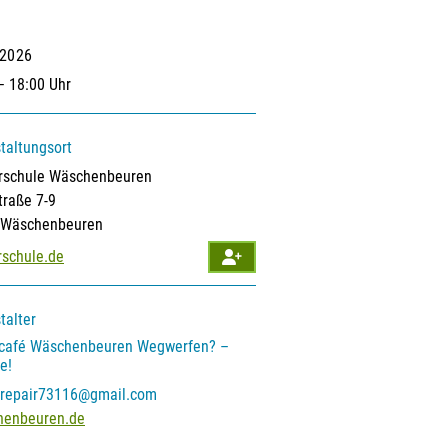
.2026
– 18:00 Uhr
taltungsort
rschule Wäschenbeuren
traße 7-9
 Wäschenbeuren
rschule.de
talter
rcafé Wäschenbeuren
Wegwerfen? –
e!
repair73116@gmail.com
henbeuren.de