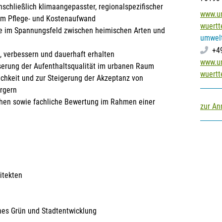
chließlich klimaangepasster, regionalspezifischer
www.u
em Pflege- und Kostenaufwand
wuertt
e im Spannungsfeld zwischen heimischen Arten und
umwel
+4
, verbessern und dauerhaft erhalten
www.u
serung der Aufenthaltsqualität im urbanen Raum
wuertt
ichkeit und zur Steigerung der Akzeptanz von
rgern
chen sowie fachliche Bewertung im Rahmen einer
zur A
itekten
hes Grün und Stadtentwicklung