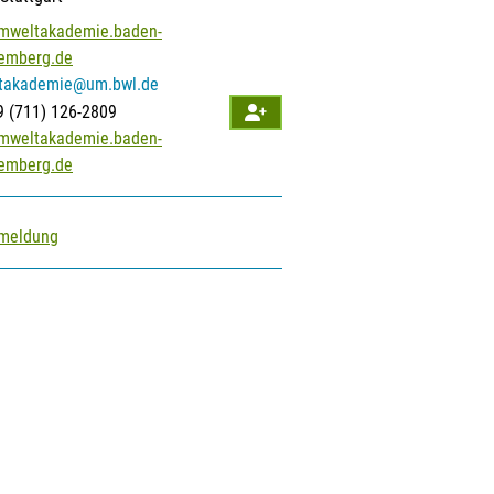
mweltakademie.baden-
emberg.de
takademie@um.bwl.de
9 (7
11) 1
26-28
09
mweltakademie.baden-
emberg.de
nmeldung