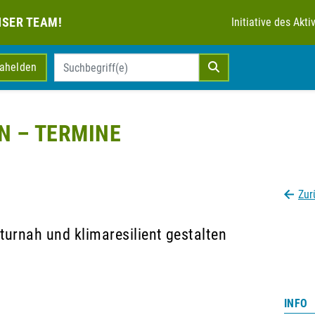
NSER TEAM!
Initiative des Ak
mahelden
N – TERMINE
Zur
rnah und klimaresilient gestalten
INFO