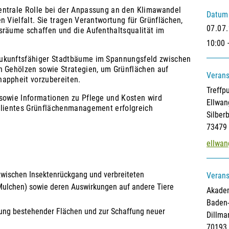
entrale Rolle bei der Anpassung an den Klimawandel
Datum
n Vielfalt. Sie tragen Verantwortung für Grünflächen,
07.07
sräume schaffen und die Aufenthaltsqualität im
10:00 
zukunftsfähiger Stadtbäume im Spannungsfeld zwischen
n Gehölzen sowie Strategien, um Grünflächen auf
Verans
nappheit vorzubereiten.
Treffp
sowie Informationen zu Pflege und Kosten wird
Ellwan
silientes Grünflächenmanagement erfolgreich
Silber
73479 
ellwan
ischen Insektenrückgang und verbreiteten
Verans
ulchen) sowie deren Auswirkungen auf andere Tiere
Akadem
Baden
rung bestehender Flächen und zur Schaffung neuer
Dillma
70193