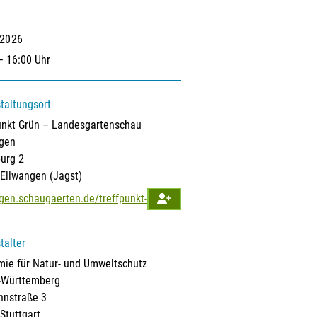
.2026
– 16:00 Uhr
taltungsort
unkt Grün – Landesgartenschau
gen
burg 2
Ellwangen (Jagst)
gen.schaugaerten.de/treffpunkt-gruen
talter
ie für Natur- und Umweltschutz
-Württemberg
nnstraße 3
Stuttgart