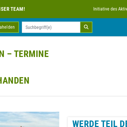
NSER TEAM!
Initiative des Ak
mahelden
N – TERMINE
RHANDEN
WERDE TEIL D