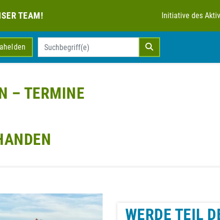
NSER TEAM!
Initiative des Ak
mahelden
N – TERMINE
RHANDEN
WERDE TEIL D