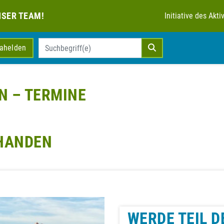
NSER TEAM!
Initiative des Ak
mahelden
N – TERMINE
RHANDEN
WERDE TEIL D